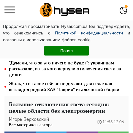
Продолжая просматривать Hyser.com.ua Вы подтверждаете,
Месяц без света, лютый холод и коммунальные
что ознакомились с
и
платежи на тысячи гривен: народ "ломают" в
Политикой конфиденциальности
согласны с использованием файлов cookie.
отключения
Полностью голая Анна Тринчер блеснула
Понял
"прелестями": таких размеров вы еще не видели
"Думали, что за это ничего не будет": украинцам
рассказали, из-за кого вернули отключения света за
долги
Жаль, что такое сейчас не делают для села: как
выглядел редкий ЗАЗ "Таврия" итальянской сборки
Большие отключения света сегодня:
целые области без электроэнергии
Игорь Верховский
11:53 12.06
Все материалы автора