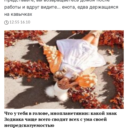
работы и вдруг видите… енота, едва держащаяся
на кавычках
12:55 16.10
Что у тебя в голове, инопланетянин: какой знак
Зодиака чаще всего сводит всех с ума своей
непредсказуемостью