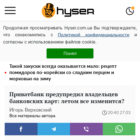
Продолжая просматривать Hyser.com.ua Вы подтверждаете,
Дроны с наценкой: Александр Конотопский вывел
что ознакомились с
и
миллионы оборонного бюджета через фиктивную
Политикой конфиденциальности
согласны с использованием файлов cookie.
фирму в Эстонии
Полностью голая Анна Тринчер блеснула
Понял
"прелестями": таких размеров вы еще не видели
Такой закуски всегда оказывается мало: рецепт
помидоров по-корейски со сладким перцем и
морковью на зиму
Приватбанк предупредил владельцев
банковских карт: летом все изменится?
Игорь Верховский
20:40 27.03
Все материалы автора