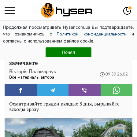
Продолжая просматривать Hyser.com.ua Вы подтверждаете,
Голая Елена Тополя в интересных позах заставила
что ознакомились с
и
отвисать челюсти: слив видео – было только началом
Политикой конфиденциальности
согласны с использованием файлов cookie.
Коварный враг огорода: как эта трава
Понял
уничтожает ваш урожай, а вы и не
замечаете
Вікторія Паламарчук
09:39 26.02
Все материалы автора
Осматривайте грядки каждые 3 дня, вырывайте
всходы сразу