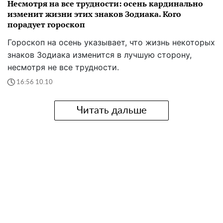
Несмотря на все трудности: осень кардинально
изменит жизни этих знаков Зодиака. Кого
порадует гороскоп
Гороскоп на осень указывает, что жизнь некоторых
знаков Зодиака изменится в лучшую сторону,
несмотря не все трудности.
16:56 10.10
Читать дальше
Все права защищены.
Материалы сайта
Hyser.com.ua
разрешается использовать
бесплатно с обязательной гиперссылкой на соответствующий
материал
Hyser.com.ua
. Гиперссылка обязательно должна
находиться не ниже второго абзаца вне зависимости от