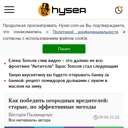
Продолжая просматривать Hyser.com.ua Вы подтверждаете,
Дроны с наценкой: Александр Конотопский вывел
что ознакомились с
и
миллионы оборонного бюджета через фиктивную
Политикой конфиденциальности
согласны с использованием файлов cookie.
фирму в Эстонии
Голая Елена Тополя в интересных позах заставила
Понял
отвисать челюсти: слив видео – было только началом
Елена Тополя слив видео – это далеко не все:
фронтмен "Антитела" Тарас Тополя стал следующим
Такую вкуснятину вы будете открывать банку за
банкой: рецепт помидоров дольками с луком и
маслом на зиму
Как победить огородных вредителей:
старые, но эффективные методы
Вікторія Паламарчук
09:06 21.02
Все материалы автора