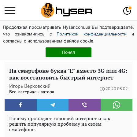
Продолжая просматривать Hyser.com.ua Вы подтверждаете,
Голая Елена Тополя в интересных позах заставила
что ознакомились с
и
отвисать челюсти: слив видео – было только началом
Политикой конфиденциальности
согласны с использованием файлов cookie.
Весь секрет в одной таблетке аспирина: рецепт
хрустящей и сочной капусты на зиму. Даже пяти банок
Понял
вам будет мало
На смартфоне буква "Е" вместо 3G или 4G:
как восстановить быстрый интернет
Игорь Верховский
20:20 08.02
Все материалы автора
Почему пропадает хороший интернет и как
решить популярную проблему на своем
смартфоне.