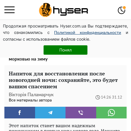
Продолжая просматривать Hyser.com.ua Вы подтверждаете,
Дроны с наценкой: Александр Конотопский вывел
что ознакомились с
и
миллионы оборонного бюджета через фиктивную
Политикой конфиденциальности
согласны с использованием файлов cookie.
фирму в Эстонии
Такой закуски всегда оказывается мало: рецепт
Понял
помидоров по-корейски со сладким перцем и
морковью на зиму
Напиток для восстановления после
новогодней ночи: сохраняйте, это будет
вашим спасением
Вікторія Паламарчук
14:26 31.12
Все материалы автора
Этот напиток станет вашим надежным
помощником в первые часы нового года. Начните