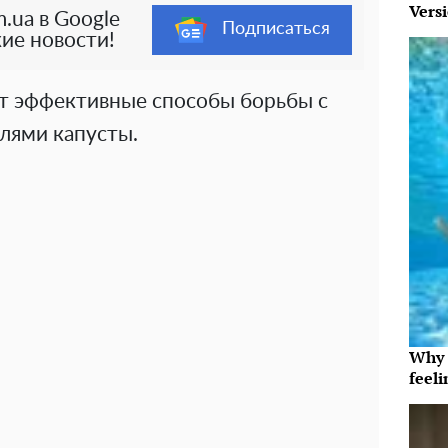
Vers
.ua в Google
Подписаться
ие новости!
ют эффективные способы борьбы с
ями капусты.
Why t
feeli