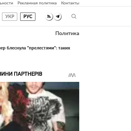
ьности
Рекламная политика
Контакты
УКР
РУС
Политика
ер блеснула "прелестями": таких
ВИНИ ПАРТНЕРІВ