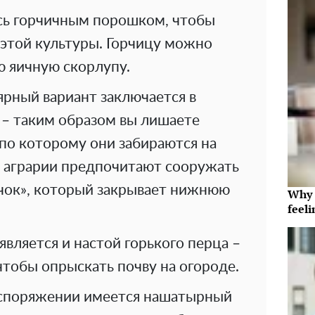
ись горчичным порошком, чтобы
 этой культуры. Горчицу можно
ю яичную скорлупу.
ярный вариант заключается в
 – таким образом вы лишаете
по которому они забираются на
е аграрии предпочитают сооружать
чок», который закрывает нижнюю
Why t
feeli
вляется и настой горького перца –
 чтобы опрыскать почву на огороде.
аспоряжении имеется нашатырный