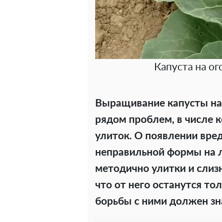
Капуста на ог
Выращивание капусты на
рядом проблем, в числе 
улиток. О появлении вре
неправильной формы на л
методично улитки и слизн
что от него останутся то
борьбы с ними должен зн