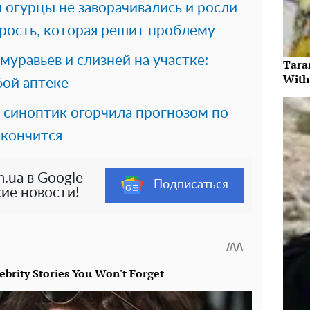
 огурцы не заворачивались и росли
трость, которая решит проблему
муравьев и слизней на участке:
Tara
With
бой аптеке
 синоптик огорчила прогнозом по
акончится
.ua в Google
Подписаться
ие новости!