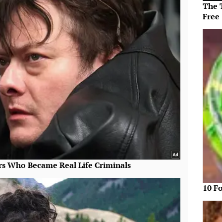
The T
Free
10 F