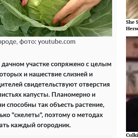
She 
Herse
ороде, фото: youtube.com
 дачном участке сопряжено с целым
которых и нашествие слизней и
дителей свидетельствуют отверстия
истьях капусты. Планомерно и
и способны так объесть растение,
лько "скелеты", поэтому о методах
ать каждый огородник.
Culk