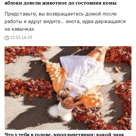
яблоки довели животное до состояния комы
Представьте, вы возвращаетесь домой после
работы и вдруг видите… енота, едва держащаяся
на кавычках
12:55 16.10
Что у тебя в голове, инопланетянин: какой знак