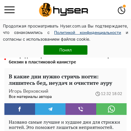
Продолжая просматривать Hyser.com.ua Вы подтверждаете,
Голая Елена Тополя в интересных позах заставила
что ознакомились с
и
отвисать челюсти: слив видео – было только началом
Политикой конфиденциальности
согласны с использованием файлов cookie.
Елена Тополя слив видео – это далеко не все:
фронтмен "Антитела" Тарас Тополя стал следующим
Понял
Его придется просто вылить: сколько можно хранить
бензин в пластиковой канистре
В какие дни нужно стричь ногти:
лишитесь бед, неудач и очистите ауру
Игорь Верховский
12:32 18.02
Все материалы автора
Названо самые лучшие и худшие дни для стрижки
ногтей. Это поможет лишиться неприятностей.