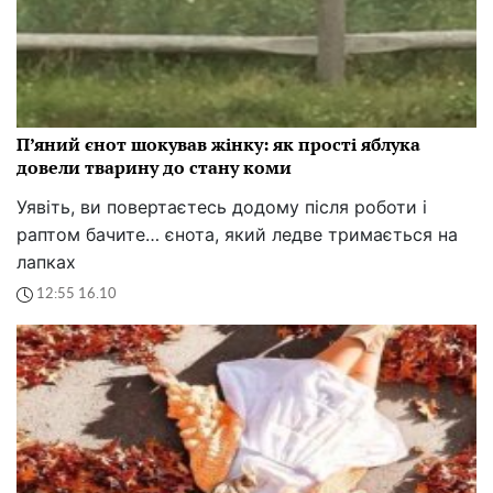
П’яний єнот шокував жінку: як прості яблука
довели тварину до стану коми
Уявіть, ви повертаєтесь додому після роботи і
раптом бачите… єнота, який ледве тримається на
лапках
12:55 16.10