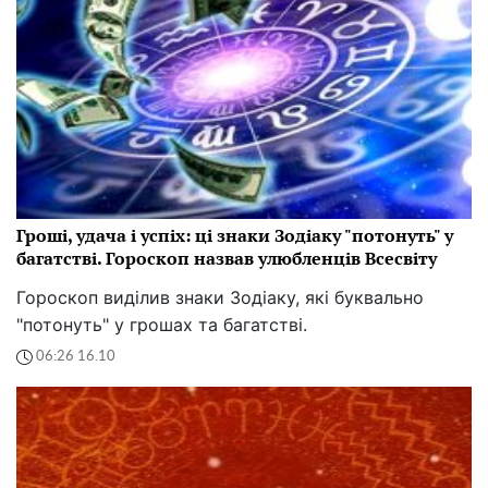
Гроші, удача і успіх: ці знаки Зодіаку "потонуть" у
багатстві. Гороскоп назвав улюбленців Всесвіту
Гороскоп виділив знаки Зодіаку, які буквально
"потонуть" у грошах та багатстві.
06:26 16.10