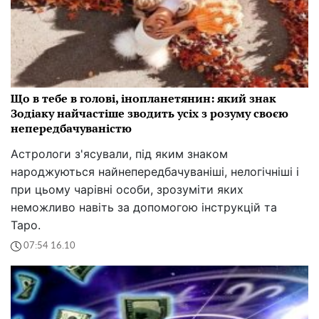
Що в тебе в голові, інопланетянин: який знак
Зодіаку найчастіше зводить усіх з розуму своєю
непередбачуваністю
Астрологи з'ясували, під яким знаком
народжуються найнепередбачуваніші, нелогічніші і
при цьому чарівні особи, зрозуміти яких
неможливо навіть за допомогою інструкцій та
Таро.
07:54 16.10