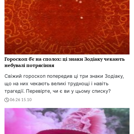
Гороскоп б'є на сполох: ці знаки Зодіаку чекають
небувалі потрясіння
Свіжий гороскоп попередив ці три знаки Зодіаку,
що на них чекають великі труднощі і навіть
трагедії. Перевірте, чи є ви у цьому списку?
06:26 15.10