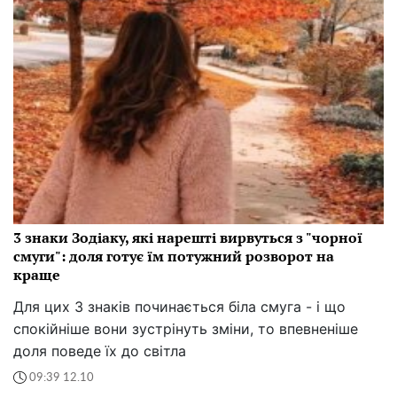
3 знаки Зодіаку, які нарешті вирвуться з "чорної
смуги": доля готує їм потужний розворот на
краще
Для цих 3 знаків починається біла смуга - і що
спокійніше вони зустрінуть зміни, то впевненіше
доля поведе їх до світла
09:39 12.10