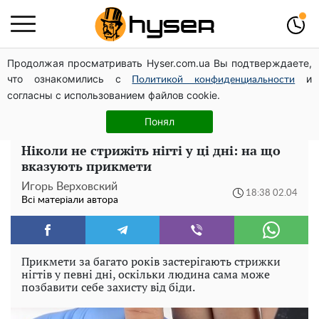
Продолжая просматривать Hyser.com.ua Вы подтверждаете,
Гола Олена Тополя у цікавих позах змусила відвисати
что ознакомились с
и
щелепи: злив відео – було лише початком
Политикой конфиденциальности
согласны с использованием файлов cookie.
Як учасник бойових дій може оформити пільгу на
оплату комунальних послуг: інструкція
Понял
Ніколи не стрижіть нігті у ці дні: на що
вказують прикмети
Игорь Верховский
18:38 02.04
Всі матеріали автора
Прикмети за багато років застерігають стрижки
нігтів у певні дні, оскільки людина сама може
позбавити себе захисту від біди.