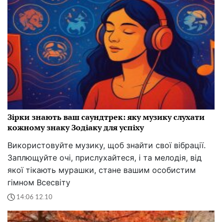
Зірки знають ваш саундтрек: яку музику слухати
кожному знаку Зодіаку для успіху
Використовуйте музику, щоб знайти свої вібрації.
Заплющуйте очі, прислухайтеся, і та мелодія, від
якої тікають мурашки, стане вашим особистим
гімном Всесвіту
14:06 12.10